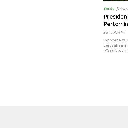
Berita
Juni 27
Preside
Pertami
Berita Hari Ini
Exposenews.id
perusahaanny
(PGE), terus