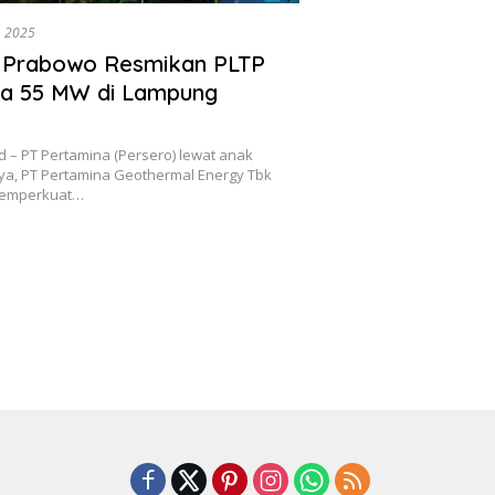
, 2025
n Prabowo Resmikan PLTP
na 55 MW di Lampung
 – PT Pertamina (Persero) lewat anak
a, PT Pertamina Geothermal Energy Tbk
 memperkuat…