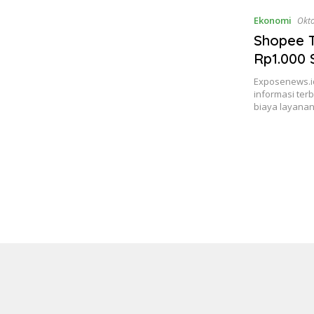
Ekonomi
Okto
Shopee 
Rp1.000 
Exposenews.id
informasi ter
biaya layana