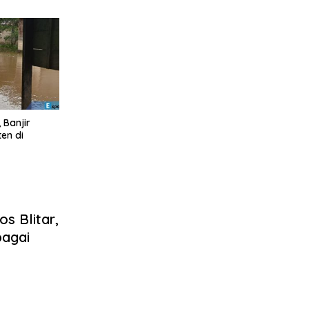
 Banjir
en di
s Blitar,
bagai