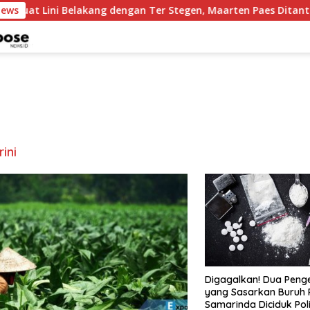
News
uat Lini Belakang dengan Ter Stegen, Maarten Paes Ditantang T
rini
Digagalkan! Dua Peng
yang Sasarkan Buruh 
Samarinda Diciduk Poli