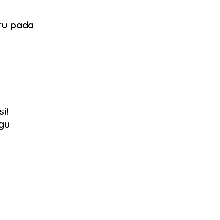
ru pada
i!
agu