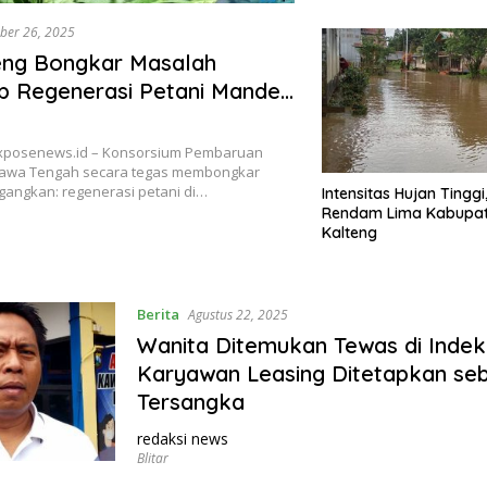
ber 26, 2025
eng Bongkar Masalah
b Regenerasi Petani Mandek
nggal Generasi Muda
posenews.id – Konsorsium Pembaruan
) Jawa Tengah secara tegas membongkar
angkan: regenerasi petani di…
Intensitas Hujan Tinggi,
Rendam Lima Kabupat
Kalteng
Berita
Agustus 22, 2025
Wanita Ditemukan Tewas di Indeko
Karyawan Leasing Ditetapkan se
Tersangka
redaksi news
Blitar