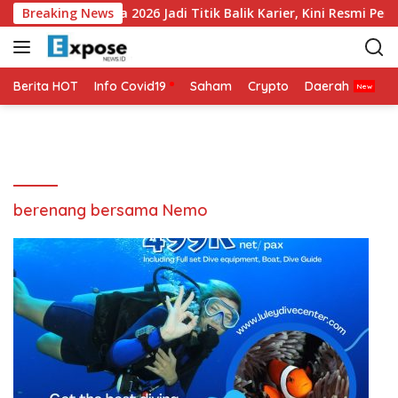
L
ha Akui Piala Dunia 2026 Jadi Titik Balik Karier, Kini Resmi Perk
Breaking News
a
n
g
s
Berita HOT
Info Covid19
Saham
Crypto
Daerah
P
u
n
g
k
e
k
berenang bersama Nemo
o
n
t
e
n