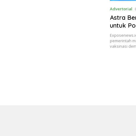
Advertorial
Astra Be
untuk Po
Jakarta 
Exposenews.i
pemerintah m
vaksinasi de