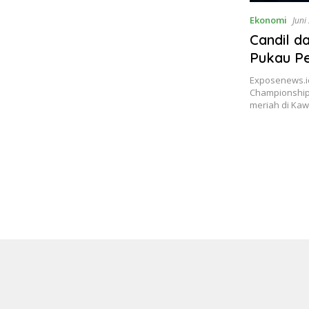
Ekonomi
Juni
Candil 
Pukau P
Mapalus 
Exposenews.i
Championship
meriah di Ka