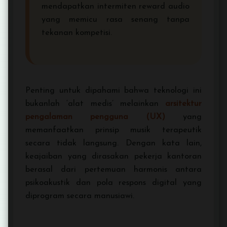
mendapatkan intermiten reward audio
yang memicu rasa senang tanpa
tekanan kompetisi.
Penting untuk dipahami bahwa teknologi ini
bukanlah ‘alat medis’ melainkan
arsitektur
pengalaman pengguna (UX)
yang
memanfaatkan prinsip musik terapeutik
secara tidak langsung. Dengan kata lain,
keajaiban yang dirasakan pekerja kantoran
berasal dari pertemuan harmonis antara
psikoakustik dan pola respons digital yang
diprogram secara manusiawi.