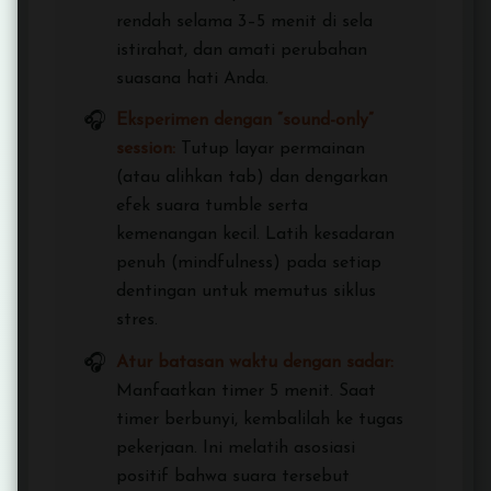
rendah selama 3–5 menit di sela
istirahat, dan amati perubahan
suasana hati Anda.
Eksperimen dengan “sound-only”
session:
Tutup layar permainan
(atau alihkan tab) dan dengarkan
efek suara tumble serta
kemenangan kecil. Latih kesadaran
penuh (mindfulness) pada setiap
dentingan untuk memutus siklus
stres.
Atur batasan waktu dengan sadar:
Manfaatkan timer 5 menit. Saat
timer berbunyi, kembalilah ke tugas
pekerjaan. Ini melatih asosiasi
positif bahwa suara tersebut