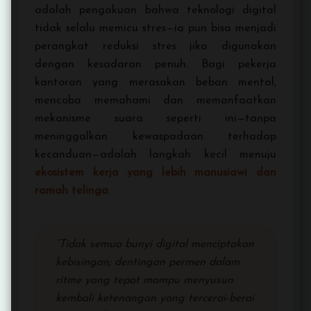
adalah pengakuan bahwa teknologi digital
tidak selalu memicu stres—ia pun bisa menjadi
perangkat reduksi stres jika digunakan
dengan kesadaran penuh. Bagi pekerja
kantoran yang merasakan beban mental,
mencoba memahami dan memanfaatkan
mekanisme suara seperti ini—tanpa
meninggalkan kewaspadaan terhadap
kecanduan—adalah langkah kecil menuju
ekosistem kerja yang lebih manusiawi dan
ramah telinga
.
“Tidak semua bunyi digital menciptakan
kebisingan; dentingan permen dalam
ritme yang tepat mampu menyusun
kembali ketenangan yang tercerai-berai