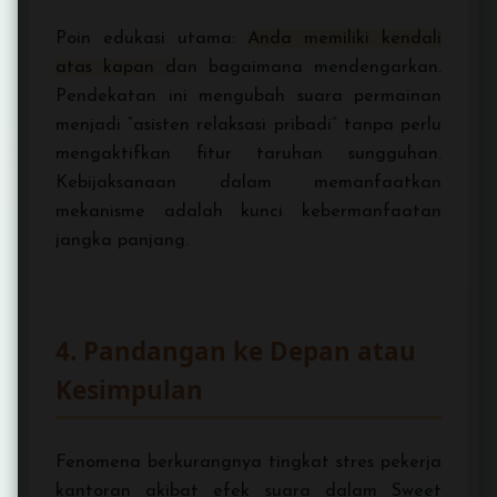
Poin edukasi utama:
Anda memiliki kendali
atas kapan dan bagaimana mendengarkan
.
Pendekatan ini mengubah suara permainan
menjadi “asisten relaksasi pribadi” tanpa perlu
mengaktifkan fitur taruhan sungguhan.
Kebijaksanaan dalam memanfaatkan
mekanisme adalah kunci kebermanfaatan
jangka panjang.
4. Pandangan ke Depan atau
Kesimpulan
Fenomena berkurangnya tingkat stres pekerja
kantoran akibat efek suara dalam Sweet