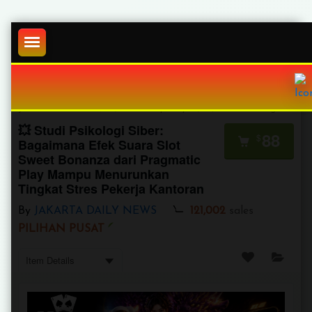
DAFTAR
LOGIN
JAKARTA DAILY NEWS
Situs Terpercaya
💥 Studi Psikologi Siber: Bagaimana Efek Suara Slot Sweet Bonanza dari Pragmatic Play Mampu Menurunkan Tingkat Stres Pekerja Kantoran
💥 Studi Psikologi Siber:
88
$
Bagaimana Efek Suara Slot
Sweet Bonanza dari Pragmatic
Play Mampu Menurunkan
Tingkat Stres Pekerja Kantoran
By
JAKARTA DAILY NEWS
121,002
sales
PILIHAN PUSAT
Item Details