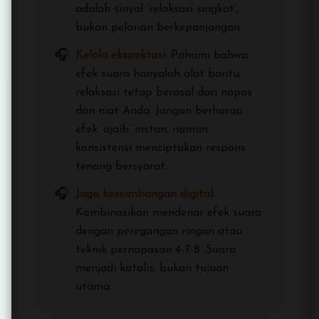
adalah sinyal ‘relaksasi singkat’,
bukan pelarian berkepanjangan.
Kelola ekspektasi:
Pahami bahwa
efek suara hanyalah alat bantu;
relaksasi tetap berasal dari napas
dan niat Anda. Jangan berharap
efek ‘ajaib’ instan, namun
konsistensi menciptakan respons
tenang bersyarat.
Jaga keseimbangan digital:
Kombinasikan mendenar efek suara
dengan peregangan ringan atau
teknik pernapasan 4-7-8. Suara
menjadi katalis, bukan tujuan
utama.