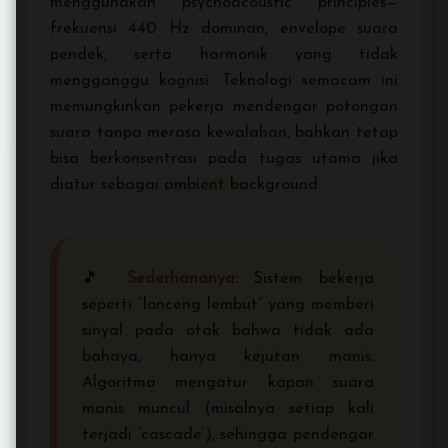
menggunakan psychoacoustic principles—
frekuensi 440 Hz dominan, envelope suara
pendek, serta harmonik yang tidak
mengganggu kognisi. Teknologi semacam ini
memungkinkan pekerja mendengar potongan
suara tanpa merasa kewalahan, bahkan tetap
bisa berkonsentrasi pada tugas utama jika
diatur sebagai
ambient background
.
🎵
Sederhananya:
Sistem bekerja
seperti “lonceng lembut” yang memberi
sinyal pada otak bahwa tidak ada
bahaya, hanya kejutan manis.
Algoritma mengatur kapan suara
manis muncul (misalnya setiap kali
terjadi ‘cascade’), sehingga pendengar