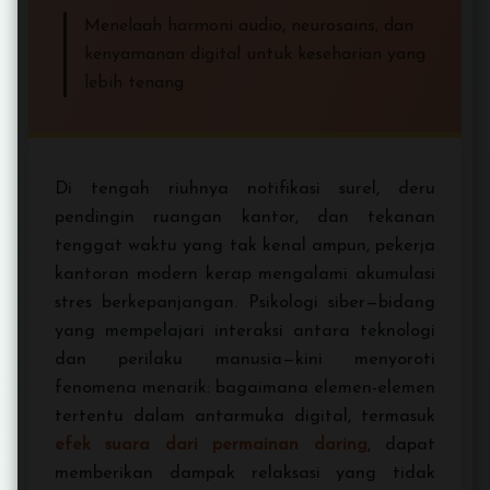
Menelaah harmoni audio, neurosains, dan
kenyamanan digital untuk keseharian yang
lebih tenang
Di tengah riuhnya notifikasi surel, deru
pendingin ruangan kantor, dan tekanan
tenggat waktu yang tak kenal ampun, pekerja
kantoran modern kerap mengalami akumulasi
stres berkepanjangan. Psikologi siber—bidang
yang mempelajari interaksi antara teknologi
dan perilaku manusia—kini menyoroti
fenomena menarik: bagaimana elemen-elemen
tertentu dalam antarmuka digital, termasuk
efek suara dari permainan daring
, dapat
memberikan dampak relaksasi yang tidak