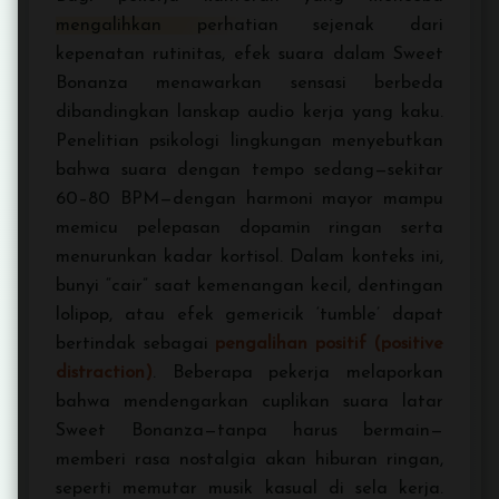
mengalihkan perhatian sejenak
dari
kepenatan rutinitas, efek suara dalam Sweet
Bonanza menawarkan sensasi berbeda
dibandingkan lanskap audio kerja yang kaku.
Penelitian psikologi lingkungan menyebutkan
bahwa suara dengan tempo sedang—sekitar
60–80 BPM—dengan harmoni mayor mampu
memicu pelepasan dopamin ringan serta
menurunkan kadar kortisol. Dalam konteks ini,
bunyi “cair” saat kemenangan kecil, dentingan
lolipop, atau efek gemericik ‘tumble’ dapat
bertindak sebagai
pengalihan positif (positive
distraction)
. Beberapa pekerja melaporkan
bahwa mendengarkan cuplikan suara latar
Sweet Bonanza—tanpa harus bermain—
memberi rasa nostalgia akan hiburan ringan,
seperti memutar musik kasual di sela kerja.