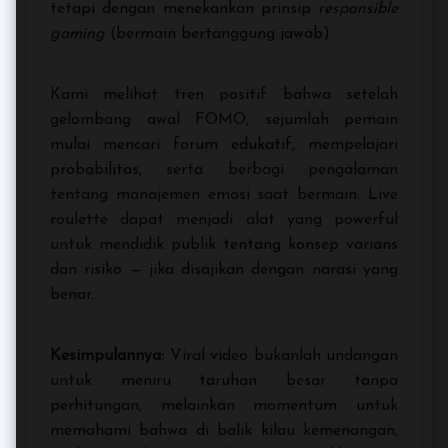
tetapi dengan menekankan prinsip
responsible
gaming
(bermain bertanggung jawab).
Kami melihat tren positif bahwa setelah
gelombang awal FOMO, sejumlah pemain
mulai mencari forum edukatif, mempelajari
probabilitas, serta berbagi pengalaman
tentang manajemen emosi saat bermain. Live
roulette dapat menjadi alat yang powerful
untuk mendidik publik tentang konsep varians
dan risiko — jika disajikan dengan narasi yang
benar.
Kesimpulannya:
Viral video bukanlah undangan
untuk meniru taruhan besar tanpa
perhitungan, melainkan momentum untuk
memahami bahwa di balik kilau kemenangan,