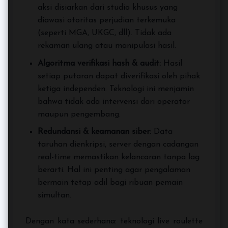
aksi disiarkan dari studio khusus yang
diawasi otoritas perjudian terkemuka
(seperti MGA, UKGC, dll). Tidak ada
rekaman ulang atau manipulasi hasil.
Algoritma verifikasi hash & audit:
Hasil
setiap putaran dapat diverifikasi oleh pihak
ketiga independen. Teknologi ini menjamin
bahwa tidak ada intervensi dari operator
maupun pengembang.
Redundansi & keamanan siber:
Data
taruhan dienkripsi, server dengan cadangan
real-time memastikan kelancaran tanpa lag
berarti. Hal ini penting agar pengalaman
bermain tetap adil bagi ribuan pemain
simultan.
Dengan kata sederhana: teknologi live roulette