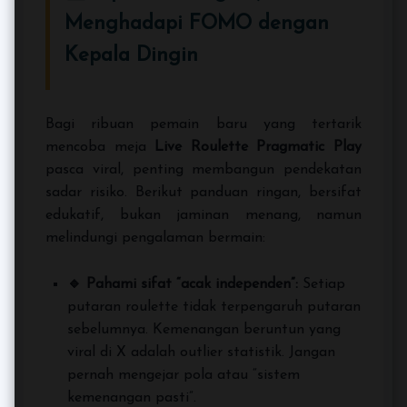
Menghadapi FOMO dengan
Kepala Dingin
Bagi ribuan pemain baru yang tertarik
mencoba meja
Live Roulette Pragmatic Play
pasca viral, penting membangun pendekatan
sadar risiko. Berikut panduan ringan, bersifat
edukatif, bukan jaminan menang, namun
melindungi pengalaman bermain:
🔹 Pahami sifat “acak independen”:
Setiap
putaran roulette tidak terpengaruh putaran
sebelumnya. Kemenangan beruntun yang
viral di X adalah outlier statistik. Jangan
pernah mengejar pola atau “sistem
kemenangan pasti”.