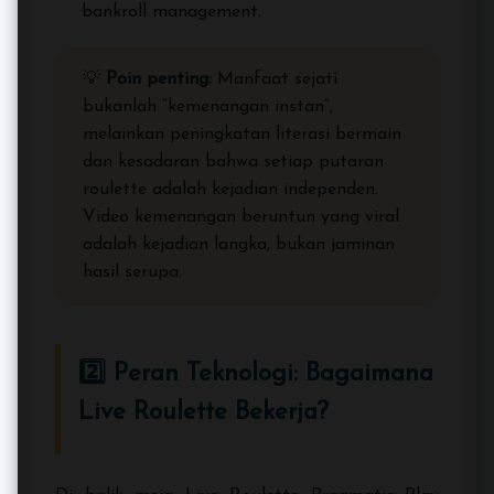
bankroll management.
💡
Poin penting:
Manfaat sejati
bukanlah “kemenangan instan”,
melainkan peningkatan literasi bermain
dan kesadaran bahwa setiap putaran
roulette adalah kejadian independen.
Video kemenangan beruntun yang viral
adalah kejadian langka, bukan jaminan
hasil serupa.
2️⃣ Peran Teknologi: Bagaimana
Live Roulette Bekerja?