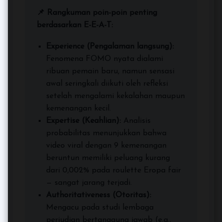
📌 Rangkuman poin-poin penting
berdasarkan E-E-A-T:
Experience (Pengalaman langsung):
Fenomena FOMO nyata dialami
ribuan pemain baru, namun sensasi
awal seringkali diikuti oleh refleksi
setelah mengalami kekalahan maupun
kemenangan kecil.
Expertise (Keahlian):
Analisis
probabilitas menunjukkan bahwa
video viral dengan 9 kemenangan
beruntun memiliki peluang kurang
dari 0,002% pada roulette Eropa fair
— sangat jarang terjadi.
Authoritativeness (Otoritas):
Mengacu pada studi lembaga
perjudian bertanggung jawab (e.g.,