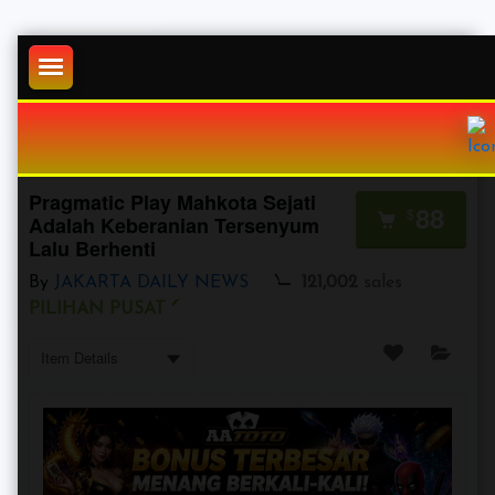
DAFTAR
LOGIN
JAKARTA DAILY NEWS
Situs Terpercaya
Pragmatic Play Mahkota Sejati Adalah Keberanian Tersenyum Lalu Berhenti
Pragmatic Play Mahkota Sejati
88
$
Adalah Keberanian Tersenyum
Lalu Berhenti
By
JAKARTA DAILY NEWS
121,002
sales
PILIHAN PUSAT
Item Details