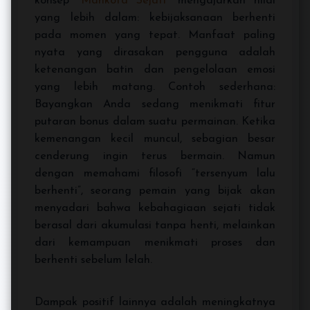
konsep
“Mahkota Sejati”
mengajarkan nilai
yang lebih dalam: kebijaksanaan berhenti
pada momen yang tepat. Manfaat paling
nyata yang dirasakan pengguna adalah
ketenangan batin dan pengelolaan emosi
yang lebih matang. Contoh sederhana:
Bayangkan Anda sedang menikmati fitur
putaran bonus dalam suatu permainan. Ketika
kemenangan kecil muncul, sebagian besar
cenderung ingin terus bermain. Namun
dengan memahami filosofi “tersenyum lalu
berhenti”, seorang pemain yang bijak akan
menyadari bahwa kebahagiaan sejati tidak
berasal dari akumulasi tanpa henti, melainkan
dari kemampuan menikmati proses dan
berhenti sebelum lelah.
Dampak positif lainnya adalah meningkatnya