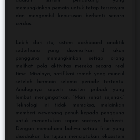
adalah “sistem pendukung” yang
memungkinkan pemain untuk tetap tersenyum
dan mengambil keputusan berhenti secara
cerdas.
Lebih dari itu, sistem dashboard analitik
sederhana yang disematkan di akun
pengguna memungkinkan setiap orang
melihat pola aktivitas mereka secara real
time. Misalnya, notifikasi ramah yang muncul
setelah bermain selama periode tertentu.
Analoginya seperti asisten pribadi yang
lembut mengingatkan, “Mari rehat sejenak.”
Teknologi ini tidak memaksa, melainkan
memberi wewenang penuh kepada pengguna
untuk menentukan kapan saatnya berhenti.
Dengan memahami bahwa setiap fitur yang
disediakan bertujuan menciptakan ekosistem