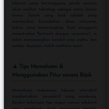
hiburan yang bertanggung jawab, pemain
akan melihat teknologi sebagai mitra, bukan
lawan. Sistem yang baik adalah yang
memberikan kemudahan akses informasi,
bukan yang memerangkap. Saat pengguna
memutuskan "berhenti dengan senyuman", ia
telah memenangkan kendali atas waktu dan
sumber dayanya, itulah mahkota sejati.
🧘 Tips Memahami &
Menggunakan Fitur secara Bijak
Memahami mekanisme hiburan interaktif
membutuhkan perspektif yang seimbang.
Berikut beberapa tips ringan namun edukatif
yang membantu Anda memegang kendali,